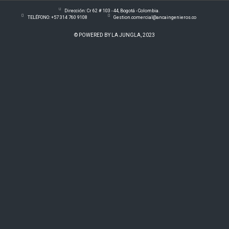
Dirección: Cr 62 # 103 - 44, Bogotá - Colombia.
TELÉFONO: +57 314 760 9108
Gestion.comercial@ancaingenieros.co
© POWERED BY LA JUNGLA, 2023