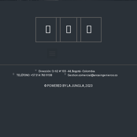
Dirección: Cr 62 # 103 - 44, Bogotá - Colombia.
TELÉFONO: +57 314 760 9108
Gestion.comercial@ancaingenieros.co
© POWERED BY LA JUNGLA, 2023