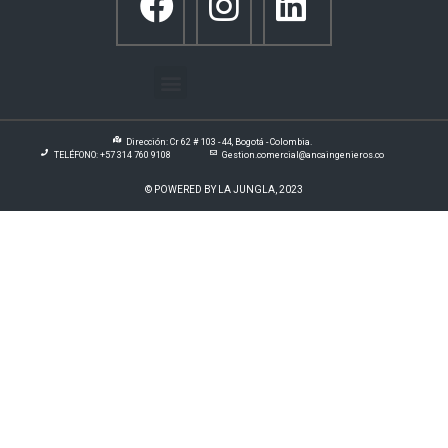
Dirección: Cr 62 # 103 - 44, Bogotá - Colombia.
TELÉFONO: +57 314 760 9108
Gestion.comercial@ancaingenieros.co
© POWERED BY LA JUNGLA, 2023